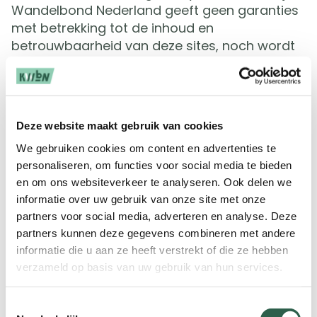
Wandelbond Nederland geeft geen garanties
met betrekking tot de inhoud en
betrouwbaarheid van deze sites, noch wordt
aansprakelijkheid aanvaard voor direct of
indirect geleden schade welke hieruit
voortkomt.
Koninklijke Wandelbond Nederland behoudt
Deze website maakt gebruik van cookies
zich alle intellectuele eigendomsrechten en
We gebruiken cookies om content en advertenties te
andere rechten voor met betrekking tot de op
personaliseren, om functies voor social media te bieden
of via kwbn.nl aangeboden informatie. Het is
en om ons websiteverkeer te analyseren. Ook delen we
niet toegestaan informatie van deze website
informatie over uw gebruik van onze site met onze
te kopiëren, te downloaden of op enigerlei
partners voor social media, adverteren en analyse. Deze
wijze openbaar te maken, te verspreiden of te
partners kunnen deze gegevens combineren met andere
verveelvoudigen zonder voorafgaande
informatie die u aan ze heeft verstrekt of die ze hebben
schriftelijke toestemming van KWbN. Voor een
verzameld op basis van uw gebruik van hun services.
verzoek tot gebruik van de informatie van
kwbn.nl kun je contact opnemen met
Toestemmingsselectie
info@kwbn.nl.