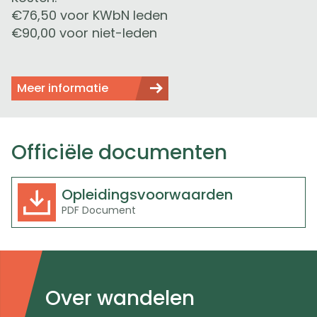
€
76,50
voor KWbN leden
€90,00 voor niet-leden
Meer informatie
Officiële documenten
Opleidingsvoorwaarden
D
PDF Document
o
w
n
l
o
a
Doormat
Over wandelen
d
navigatie