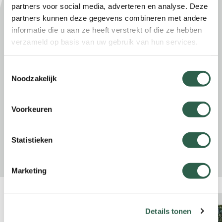
partners voor social media, adverteren en analyse. Deze
Leer hoe je jouw deelnemers fit en vitaal kunt
partners kunnen deze gegevens combineren met andere
laten wandelen met een goede afstemming
informatie die u aan ze heeft verstrekt of die ze hebben
tussen voeding en inspanning. Deze
verzameld op basis van uw gebruik van hun services.
bijscholing moet je gevolgd hebben als je
Fitstaptrainer
wil worden.
Toestemmingsselectie
Docenten zijn van Pit2Fit
Noodzakelijk
Kosten:
€49,00 voor KWbN leden
Voorkeuren
€65,00 voor niet-leden
Statistieken
Meer informatie
Marketing
Details tonen