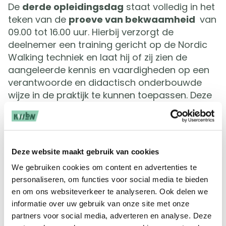
De
derde opleidingsdag
staat volledig in het
teken van de
proeve van bekwaamheid
van
09.00 tot 16.00 uur. Hierbij verzorgt de
deelnemer een training gericht op de Nordic
Walking techniek en laat hij of zij zien de
aangeleerde kennis en vaardigheden op een
verantwoorde en didactisch onderbouwde
wijze in de praktijk te kunnen toepassen. Deze
training wordt beoordeeld door een
examinator van de KWbN.
Alle informatie op een rij
Deze website maakt gebruik van cookies
We gebruiken cookies om content en advertenties te
Toelatingseisen
personaliseren, om functies voor social media te bieden
Wandeltrainers 3 die hun deelnemers de
en om ons websiteverkeer te analyseren. Ook delen we
Nordic Walking techniek willen aanleren en/of
informatie over uw gebruik van onze site met onze
Nordic Walking (techniek)trainingen willen
partners voor social media, adverteren en analyse. Deze
verzorgen.