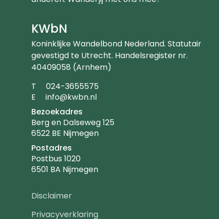
KWbN
Koninklijke Wandelbond Nederland. Statutair
gevestigd te Utrecht. Handelsregister nr.
40409058 (Arnhem)
Telefoonnummer
T
024-3655575
Emailadres
E
info@kwbn.nl
Bezoekadres
Berg en Dalseweg 125
6522 BE Nijmegen
Postadres
Postbus 1020
6501 BA Nijmegen
Footer
Disclaimer
navigatie
Privacyverklaring