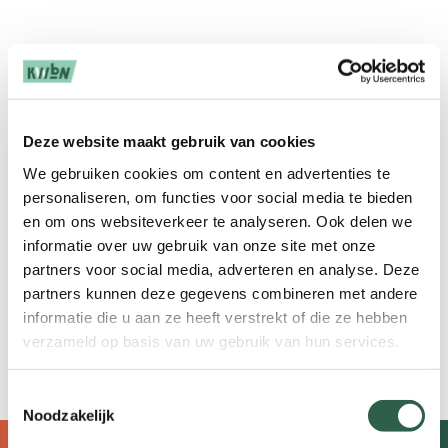
De bijscholing wordt voor een groot gedeelte
met praktijkvoorbeelden ingevuld.
Oefenstofvoorbeelden met o.a. handhalters,
flesjes, diverse weerstandsbanden en
Deze website maakt gebruik van cookies
minibands om een hele training mee in te
We gebruiken cookies om content en advertenties te
vullen. Na afloop van deze applicatie
personaliseren, om functies voor social media te bieden
ontvangen de deelnemers een hand-out met
en om ons websiteverkeer te analyseren. Ook delen we
een beschrijving van de oefenstof en verdere
informatie over uw gebruik van onze site met onze
tips voor gebruik van deze materialen.
partners voor social media, adverteren en analyse. Deze
Datum: binnenkort nieuwe datum
partners kunnen deze gegevens combineren met andere
informatie die u aan ze heeft verstrekt of die ze hebben
Licentiepunten KWbN: 2 punten
verzameld op basis van uw gebruik van hun services.
Toestemmingsselectie
Noodzakelijk