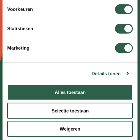
Doormat
Over wandelen
Voorkeuren
navigatie
Nieuws
Statistieken
Agenda
Marketing
Kennisplein
Over ons
Details tonen
Contact
Meldpunt
Alles toestaan
Veel gestelde vragen
Selectie toestaan
Partners
Weigeren