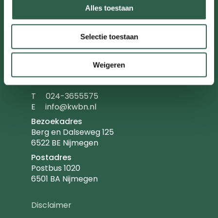
Alles toestaan
anderen. Wandel jij met ons mee?
KWbN
Selectie toestaan
Koninklijke Wandelbond Nederland. Statutair
gevestigd te Utrecht. Handelsregister nr.
Weigeren
40409058 (Arnhem)
Telefoonnummer
T
024-3655575
Emailadres
E
info@kwbn.nl
Bezoekadres
Berg en Dalseweg 125
6522 BE Nijmegen
Postadres
Postbus 1020
6501 BA Nijmegen
Footer
Disclaimer