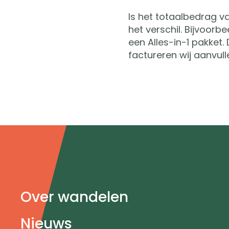
Is het totaalbedrag v
het verschil. Bijvoorb
een Alles-in-1 pakket.
factureren wij aanvul
Doormat
Over wandelen
navigatie
Nieuws