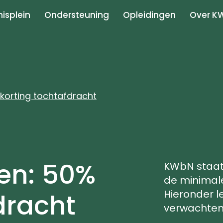
isplein
Ondersteuning
Opleidingen
Over K
 korting tochtafdracht
ten: 50%
KWbN staat
de minimale
dracht
Hieronder l
verwachten