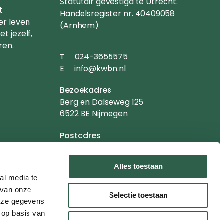
Statutair gevestigd te Utrecht.
t
Handelsregister nr. 40409058
er leven
(Arnhem)
t jezelf,
ren.
Telefoonnummer
T
024-3655575
Emailadres
E
info@kwbn.nl
Bezoekadres
Berg en Dalseweg 125
6522 BE Nijmegen
Postadres
Postbus 1020
6501 BA Nijmegen
Alles toestaan
al media te
 van onze
Selectie toestaan
deze gegevens
 op basis van