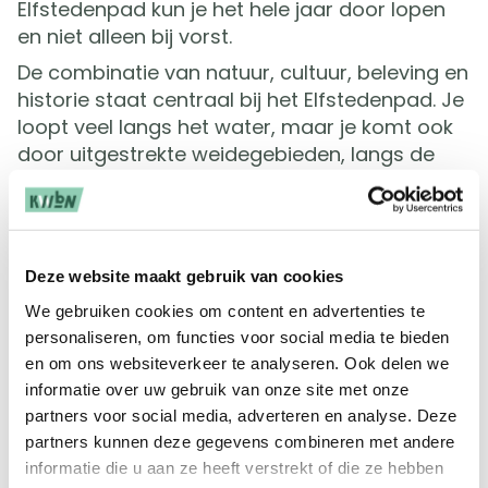
Elfstedenpad kun je het hele jaar door lopen
en niet alleen bij vorst.
De combinatie van natuur, cultuur, beleving en
historie staat centraal bij het Elfstedenpad. Je
loopt veel langs het water, maar je komt ook
door uitgestrekte weidegebieden, langs de
oevers van meren en door het
terpenlandschap. De route brengt je ook op
plaatsen waar de schaatsers tijdens de 'tocht
der tochten' niet komen. Zo loopt het pad niet
Deze website maakt gebruik van cookies
langs, maar juist door de vele kleine dorpen. In
We gebruiken cookies om content en advertenties te
ieder van de elf steden kun je een
personaliseren, om functies voor social media te bieden
(historische) rondwandeling maken.
en om ons websiteverkeer te analyseren. Ook delen we
Routemakers Johan Vellinga en Broer Adema
informatie over uw gebruik van onze site met onze
ontwierpen de route van het Elfstedenpad.
partners voor social media, adverteren en analyse. Deze
Het Elfstedenpad heeft een lengte van 283
partners kunnen deze gegevens combineren met andere
kilometer en is opgedeeld in 46 etappes. De
informatie die u aan ze heeft verstrekt of die ze hebben