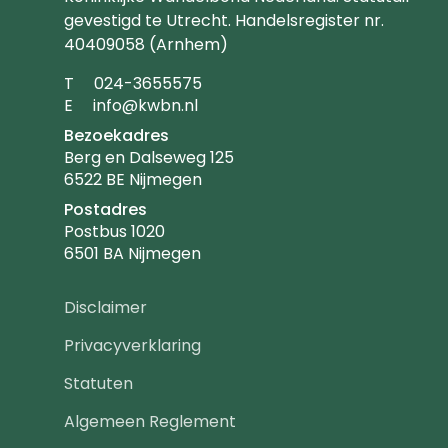
gevestigd te Utrecht. Handelsregister nr.
40409058 (Arnhem)
Telefoonnummer
T
024-3655575
Emailadres
E
info@kwbn.nl
Bezoekadres
Berg en Dalseweg 125
6522 BE Nijmegen
Postadres
Postbus 1020
6501 BA Nijmegen
Footer
Disclaimer
navigatie
Privacyverklaring
Statuten
Algemeen Reglement