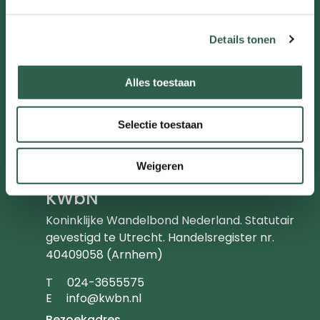
Partners
Details tonen
Wandelen brengt je verder
Alles toestaan
Wij zijn KWbN. Wij zijn ervan overtuigd dat
wandelen tot een gezonder en gelukkiger
leven leidt. Wandelen zorgt voor verbinding
Selectie toestaan
met jezelf, met de wereld om je heen én met
anderen. Wandel jij met ons mee?
Weigeren
KWbN
Koninklijke Wandelbond Nederland. Statutair
gevestigd te Utrecht. Handelsregister nr.
40409058 (Arnhem)
Telefoonnummer
T
024-3655575
Emailadres
E
info@kwbn.nl
Bezoekadres