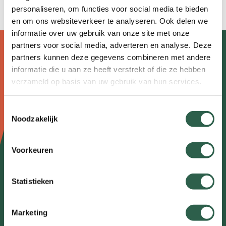
personaliseren, om functies voor social media te bieden
en om ons websiteverkeer te analyseren. Ook delen we
informatie over uw gebruik van onze site met onze
partners voor social media, adverteren en analyse. Deze
partners kunnen deze gegevens combineren met andere
Doormat
Over wandelen
informatie die u aan ze heeft verstrekt of die ze hebben
navigatie
Nieuws
verzameld op basis van uw gebruik van hun services.
Agenda
Toestemmingsselectie
Noodzakelijk
Kennisplein
Over ons
Voorkeuren
Contact
Statistieken
Meldpunt
Veel gestelde vragen
Marketing