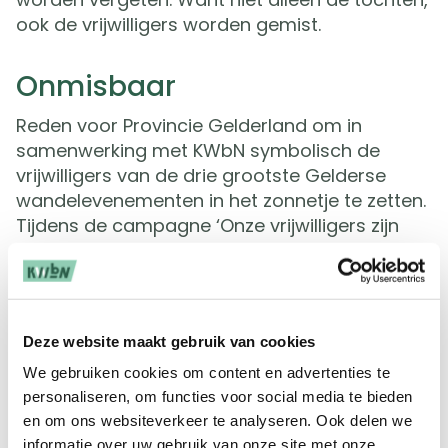
ook de vrijwilligers worden gemist.
Onmisbaar
Reden voor Provincie Gelderland om in
samenwerking met KWbN symbolisch de
vrijwilligers van de drie grootste Gelderse
wandelevenementen in het zonnetje te zetten.
Tijdens de campagne ‘Onze vrijwilligers zijn
goud waard’ worden in 2020 en 2021
verschillende vrijwilligers geportretteerd.
Daarbij wordt ook duidelijk hoeveel werk zij
verzetten om wandelaars onbezorgd van een
Deze website maakt gebruik van cookies
wandeltocht te laten genieten.
We gebruiken cookies om content en advertenties te
Met de campagne hopen de organisaties
personaliseren, om functies voor social media te bieden
bovendien meer mensen enthousiast te
en om ons websiteverkeer te analyseren. Ook delen we
maken om vrijwilliger te worden. Want als
informatie over uw gebruik van onze site met onze