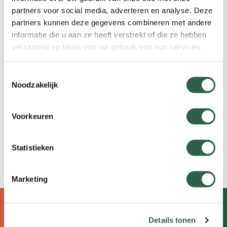
grote wandelevenementen over een tijdje
partners voor social media, adverteren en analyse. Deze
weer mogen, zijn de vrijwilligers meer dan ooit
partners kunnen deze gegevens combineren met andere
onmisbaar.
informatie die u aan ze heeft verstrekt of die ze hebben
verzameld op basis van uw gebruik van hun services.
Toestemmingsselectie
Noodzakelijk
Wijzig je instelling
en 'Volledige website' om de video
te kunnen bekijken
Voorkeuren
Statistieken
Marketing
Doormat
Over wandelen
Details tonen