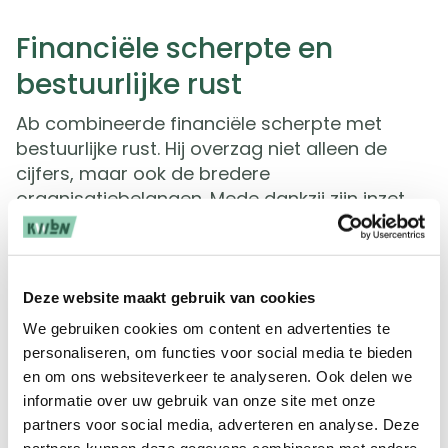
Financiële scherpte en
bestuurlijke rust
Ab combineerde financiële scherpte met
bestuurlijke rust. Hij overzag niet alleen de
cijfers, maar ook de bredere
organisatiebelangen. Mede dankzij zijn inzet
stond er in 2009 een Koninklijke
wandelsportbond die financieel en
bedrijfsmatig de kwalificatie “volwassen en
professioneel” verdiende. In datzelfde jaar
Deze website maakt gebruik van cookies
werd Ab benoemd tot Erelid van de
We gebruiken cookies om content en advertenties te
organisatie.
personaliseren, om functies voor social media te bieden
en om ons websiteverkeer te analyseren. Ook delen we
Dubbelrol
informatie over uw gebruik van onze site met onze
partners voor social media, adverteren en analyse. Deze