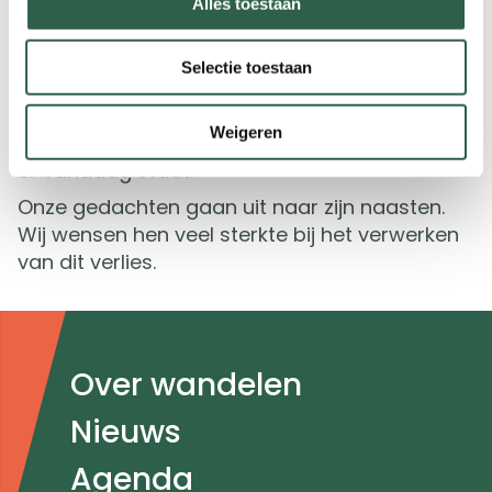
Alles toestaan
Blijvende betekenis
Wij zijn Ab dankbaar voor zijn jarenlange inzet,
Selectie toestaan
zijn betrouwbaarheid en zijn betrokkenheid bij
de wandelsport. Zijn bijdrage heeft blijvende
Weigeren
betekenis gehad voor de organisatie zoals die
er vandaag staat.
Onze gedachten gaan uit naar zijn naasten.
Wij wensen hen veel sterkte bij het verwerken
van dit verlies.
Doormat
Over wandelen
navigatie
Nieuws
Agenda