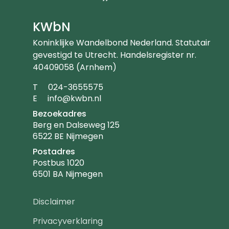
KWbN
Koninklijke Wandelbond Nederland. Statutair
gevestigd te Utrecht. Handelsregister nr.
40409058 (Arnhem)
Telefoonnummer
T
024-3655575
Emailadres
E
info@kwbn.nl
Bezoekadres
Berg en Dalseweg 125
6522 BE Nijmegen
Postadres
Postbus 1020
6501 BA Nijmegen
Footer
Disclaimer
navigatie
Privacyverklaring