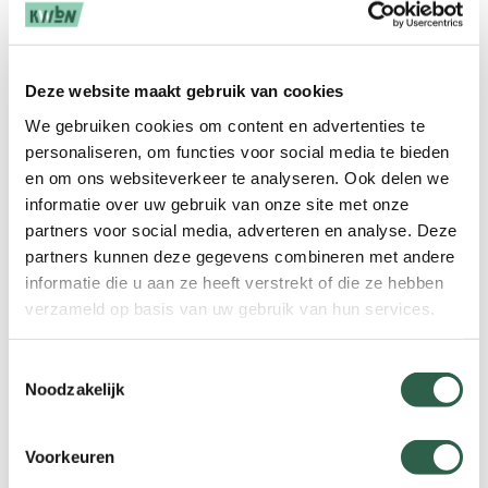
politiek, ministeries en andere relevante
partijen. Onze boodschap vindt gehoor, maar
het kost tijd om op landelijk niveau tot
Deze website maakt gebruik van cookies
structurele oplossingen te komen.
We gebruiken cookies om content en advertenties te
Tot het zover is, gaat KWbN
personaliseren, om functies voor social media te bieden
wandelorganisaties zelf door het
en om ons websiteverkeer te analyseren. Ook delen we
bureaucratische proces heen helpen. Dat
informatie over uw gebruik van onze site met onze
doen we in nauwe samenwerking met de
partners voor social media, adverteren en analyse. Deze
Nederlandse Toer Fiets Unie (NTFU). Er zijn
partners kunnen deze gegevens combineren met andere
namelijk veel overeenkomsten tussen
informatie die u aan ze heeft verstrekt of die ze hebben
vergunnings- en toestemmingsaanvragen
verzameld op basis van uw gebruik van hun services.
voor wandel- en fietstochten. Voor een
gezamenlijk actieplan kregen we vorige week
Toestemmingsselectie
allebei subsidie toegekend vanuit het landelijk
Noodzakelijk
Sportakkoord. Daarmee kunnen we met
ingang van 2024 heel concreet aan de slag.
Voorkeuren