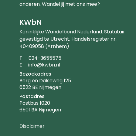
anderen. Wandel jij met ons mee?
KWbN
Koninklijke Wandelbond Nederland. Statutair
gevestigd te Utrecht. Handelsregister nr.
40409058 (Arnhem)
Telefoonnummer
T
024-3655575
Emailadres
E
info@kwbn.nl
Bezoekadres
Berg en Dalseweg 125
6522 BE Nijmegen
Postadres
Postbus 1020
6501 BA Nijmegen
Footer
Disclaimer
navigatie