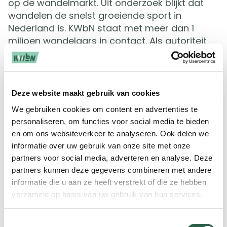
op de wandelmarkt. Uit onderzoek blijkt dat
wandelen de snelst groeiende sport in
Nederland is. KWbN staat met meer dan 1
miljoen wandelaars in contact. Als autoriteit
kent zij als geen ander de behoeftes van
wandelaars in Nederland. Voor ons is een
partnership dan ook een logische keuze.”
Deze website maakt gebruik van cookies
Gezonde leefstijl
We gebruiken cookies om content en advertenties te
personaliseren, om functies voor social media te bieden
Paul Sanders (directeur-bestuurder KWbN)
en om ons websiteverkeer te analyseren. Ook delen we
vult aan: “Het is onze missie wandelaars in
informatie over uw gebruik van onze site met onze
Nederland optimaal te laten genieten om hen
partners voor social media, adverteren en analyse. Deze
zo gezonder, fitter en vitaler te maken. Ook in
partners kunnen deze gegevens combineren met andere
het kader van het bevorderen van een
informatie die u aan ze heeft verstrekt of die ze hebben
gezonde leefstijl en preventie hebben wij als
verzameld op basis van uw gebruik van hun services.
KWbN een maatschappelijke rol. Daarin past
deze samenwerking met STOX Energy Socks
Toestemmingsselectie