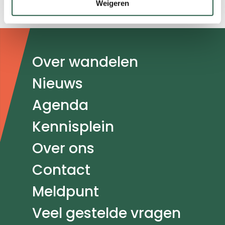
Weigeren
compressiesokken het wandelen leuker.”
Doormat
Over wandelen
navigatie
Nieuws
Agenda
Kennisplein
Over ons
Contact
Meldpunt
Veel gestelde vragen