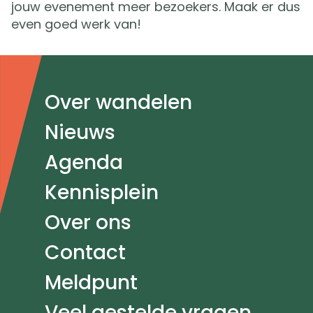
jouw evenement meer bezoekers. Maak er dus
even goed werk van!
Doormat
Over wandelen
navigatie
Nieuws
Agenda
Kennisplein
Over ons
Contact
Meldpunt
Veel gestelde vragen