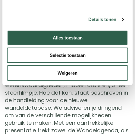
medewerker neemt dan zo snel mogelijk
contact met je op om je verder te informeren
en de module voor je in te schakelen.
Details tonen
Maak werk van je presentatie
Alles toestaan
Willen we onze wandelevenementen goed
promoten, dan is het belangrijk dat we ze
Selectie toestaan
professioneel en zo aantrekkelijk mogelijk
presenteren. Niet alleen met de hoogst
Weigeren
noodzakelijke gegevens, maar ook met extra
wetenswaardigheden, mooie foto’s en/of een
sfeerfilmpje. Hoe dat kan, staat beschreven in
de handleiding voor de nieuwe
wandeldatabase. We adviseren je dringend
om van de verschillende mogelijkheden
gebruik te maken. Met een aantrekkelijke
presentatie trekt zowel de Wandelagenda, als