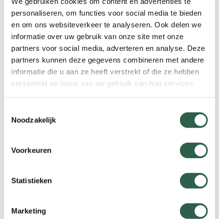
database online staat, ontvangen zij van ons
We gebruiken cookies om content en advertenties te
een uitgebreide handleiding. Daarnaast krijgen
personaliseren, om functies voor social media te bieden
zij informatie over extra ondersteuning via de
en om ons websiteverkeer te analyseren. Ook delen we
informatie over uw gebruik van onze site met onze
KWbN-helpdesk.
partners voor social media, adverteren en analyse. Deze
partners kunnen deze gegevens combineren met andere
Online inschrijven & betalen
informatie die u aan ze heeft verstrekt of die ze hebben
verzameld op basis van uw gebruik van hun services.
Eén van de nieuwe diensten die met de nieuwe
database mogelijk wordt, is het online
Toestemmingsselectie
inschrijven & betalen voor
Noodzakelijk
wandelevenementen. Zodra de nieuwe
wandeldatabase online is, kan jouw
organisatie hier gebruik van gaan maken. Wat
Voorkeuren
nog niet kan, is de daarvoor beschikbare
databasemodule zélf instellen. Wil je gebruik
Statistieken
maken van online inschrijven en betalen, dan
verzoeken we je daarom om dit te melden
via
evenementen@kwbn.nl
. Een KWbN-
Marketing