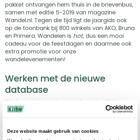
pakket ontvangen hem thuis in de brievenbus,
samen met editie 5-2019 van magazine
Wandel.nl. Tegen die tijd ligt de jaargids ook
op de toonbank bij 800 winkels van AKO, Bruna
en Primera. Wandelen is
hot
, dus een mooi
cadeau voor de feestdagen en daarmee ook
extra promotie voor onze
wandelevenementen!
Werken met de nieuwe
database
Werken met een nieuw systeem is altijd even
wennen. Daarom gaan we tochtcoördinatoren
zo goed mogelijk helpen om de gegevens van
evenementen in de toekomst goed in te
Deze website maakt gebruik van cookies
voeren of te wijzigen. Zodra de nieuwe