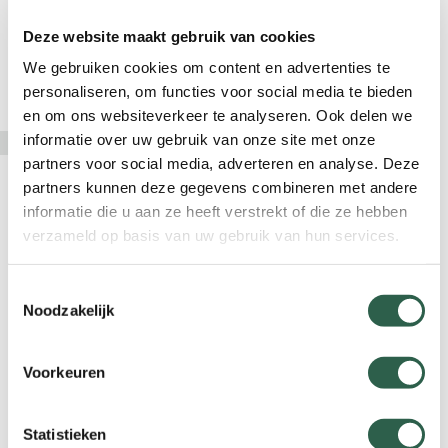
Deze website maakt gebruik van cookies
We gebruiken cookies om content en advertenties te
personaliseren, om functies voor social media te bieden
en om ons websiteverkeer te analyseren. Ook delen we
informatie over uw gebruik van onze site met onze
partners voor social media, adverteren en analyse. Deze
partners kunnen deze gegevens combineren met andere
Maak gebruik van de
informatie die u aan ze heeft verstrekt of die ze hebben
mogelijkheden
verzameld op basis van uw gebruik van hun services.
et op: de compensatieregelingen zijn er niet
Toestemmingsselectie
voor niets; het is belangrijk dat je er als
Noodzakelijk
sportvereniging of –stichting gebruik van
maakt. Blijf aan je betalingsverplichtingen
Voorkeuren
voldoen, ook richting je sportbond, en vraag
daarvoor vervolgens compensatie aan. Alleen
op die manier houden we de complete
Statistieken