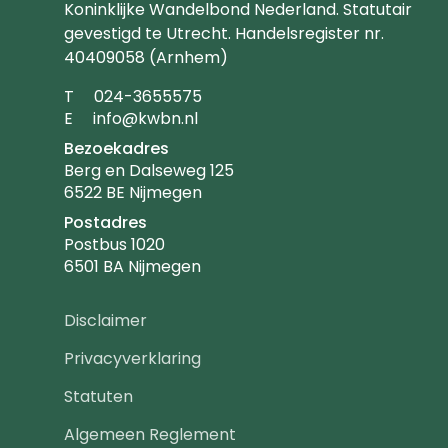
Koninklijke Wandelbond Nederland. Statutair
gevestigd te Utrecht. Handelsregister nr.
40409058 (Arnhem)
Telefoonnummer
T
024-3655575
Emailadres
E
info@kwbn.nl
Bezoekadres
Berg en Dalseweg 125
6522 BE Nijmegen
Postadres
Postbus 1020
6501 BA Nijmegen
Footer
Disclaimer
navigatie
Privacyverklaring
Statuten
Algemeen Reglement