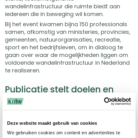
wandelinfrastructuur die ruimte biedt aan
iedereen die in beweging wil komen.
Bij het event kwamen bijna 150 professionals
samen, afkomstig van ministeries, provincies,
gemeenten, natuurorganisaties, recreatie,
sport en het bedrijfsleven, om in dialoog te
gaan over waar de mogelijkheden liggen om
voldoende wandelinfrastructuur in Nederland
te realiseren.
Publicatie stelt doelen en
kansen vast
De publicatie die tijdens het event werd
gepresenteerd, maakt duidelijk dat het huidige
Deze website maakt gebruik van cookies
aanbod aan wandelinfrastructuur niet
We gebruiken cookies om content en advertenties te
voldoende is meegegroeid met de