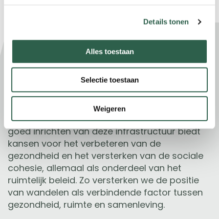
Details tonen
Oproep tot actie
Alles toestaan
Wandelnet, KWbN en NBTC doen een
dringende oproep aan overheden,
Selectie toestaan
stakeholders en andere betrokkenen om het
belang van voldoende ruimte, zowel fysiek als
in beleid, voor wandelen en
Weigeren
wandelinfrastructuur te onderstrepen. Het nú
goed inrichten van deze infrastructuur biedt
kansen voor het verbeteren van de
gezondheid en het versterken van de sociale
cohesie, allemaal als onderdeel van het
ruimtelijk beleid. Zo versterken we de positie
van wandelen als verbindende factor tussen
gezondheid, ruimte en samenleving.