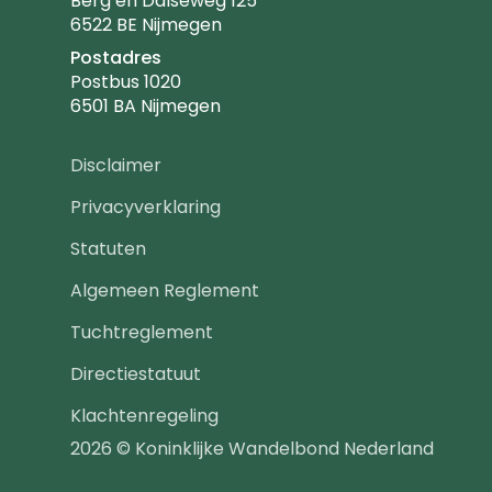
Berg en Dalseweg 125
6522 BE Nijmegen
Postadres
Postbus 1020
6501 BA Nijmegen
Footer
Disclaimer
navigatie
Privacyverklaring
Statuten
Algemeen Reglement
Tuchtreglement
Directiestatuut
Klachtenregeling
2026 © Koninklijke Wandelbond Nederland