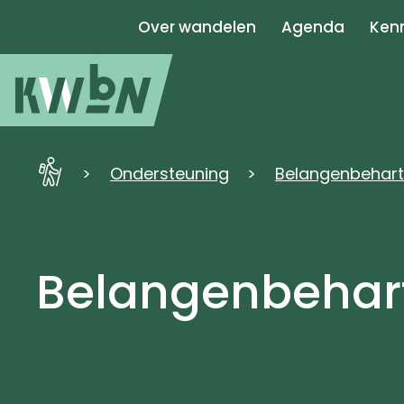
Over wandelen
Agenda
Kenn
KWbN
Ondersteuning
Belangenbehart
-
Home
Belangenbehar