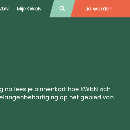
Lid worden
WbN
MijnKWbN
ina lees je binnenkort hoe KWbN zich
belangenbehartiging op het gebied van