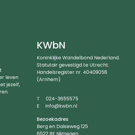
e
KWbN
Koninklijke Wandelbond Nederland.
Statutair gevestigd te Utrecht.
t
Handelsregister nr. 40409058
er leven
(Arnhem)
t jezelf,
ren.
Telefoonnummer
T
024-3655575
Emailadres
E
info@kwbn.nl
Bezoekadres
Berg en Dalseweg 125
6522 BE Nijmegen