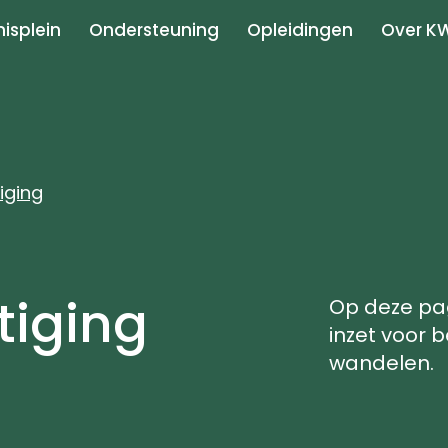
isplein
Ondersteuning
Opleidingen
Over K
iging
tiging
Op deze pag
inzet voor 
wandelen.