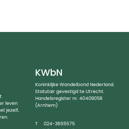
e
KWbN
Koninklijke Wandelbond Nederland.
Statutair gevestigd te Utrecht.
t
Handelsregister nr. 40409058
er leven
(Arnhem)
t jezelf,
ren.
Telefoonnummer
T
024-3655575