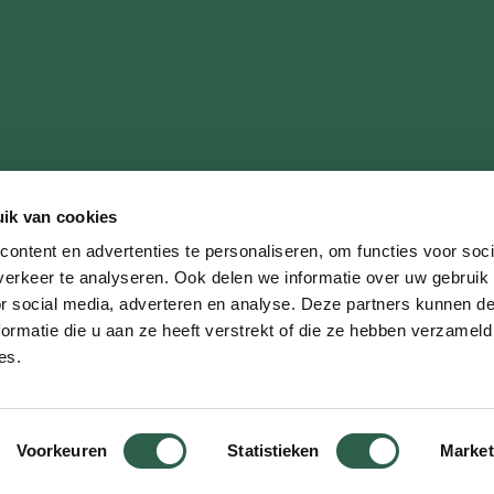
ik van cookies
ontent en advertenties te personaliseren, om functies voor soci
erkeer te analyseren. Ook delen we informatie over uw gebruik
or social media, adverteren en analyse. Deze partners kunnen 
ormatie die u aan ze heeft verstrekt of die ze hebben verzameld
es.
ter
imer
Privacyverklaring
Statuten
Algemeen 
iestatuut
Klachtenregeling
gatie
Voorkeuren
Statistieken
Market