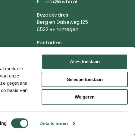
Emailadres
E
info@kwbn.nl
Bezoekadres
Berg en Dalseweg 125
6522 BE Nijmegen
Postadres
Postbus 1020
6501 BA Nijmegen
Alles toestaan
al media te
 van onze
Selectie toestaan
deze gegevens
 op basis van
Weigeren
Reglement
Tuchtreglement
ing
Details tonen