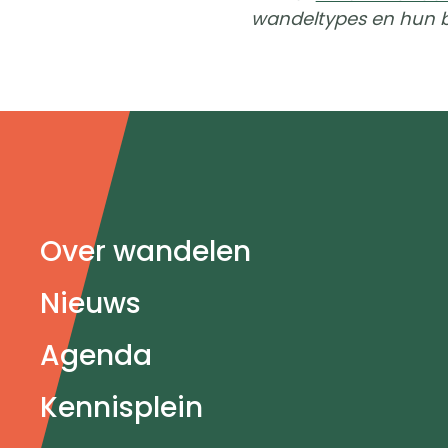
wandeltypes en hun b
Doormat
Over wandelen
navigatie
Nieuws
Agenda
Kennisplein