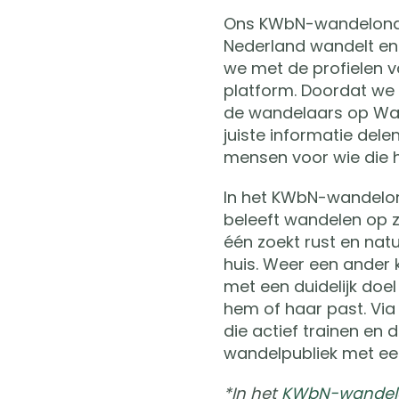
Ons KWbN-wandelonder
Nederland wandelt e
we met de profielen v
platform. Doordat we 
de wandelaars op Wan
juiste informatie del
mensen voor wie die 
In het KWbN-wandelon
beleeft wandelen op z
één zoekt rust en natu
huis. Weer een ander k
met een duidelijk doel
hem of haar past. Via
die actief trainen en
wandelpubliek met ee
*In het
KWbN-wandelo