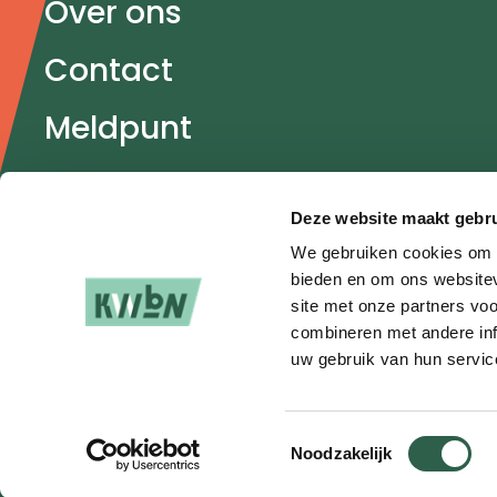
Over ons
Contact
Meldpunt
Veel gestelde vragen
Deze website maakt gebru
Partners
We gebruiken cookies om c
bieden en om ons websitev
site met onze partners vo
combineren met andere inf
uw gebruik van hun servic
Foo
2026 © Koninklijke Wandelbond
Discla
Nederland
Direct
Toestemmingsselectie
navi
Noodzakelijk