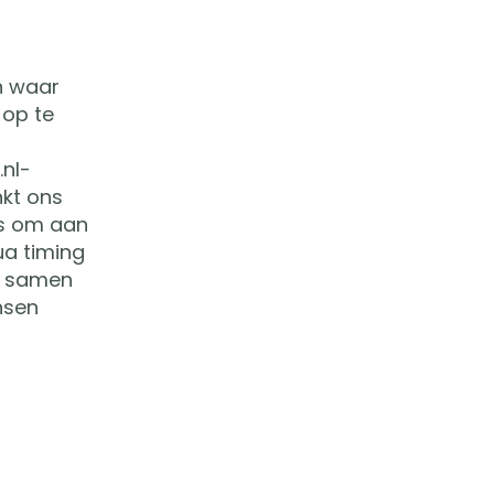
n waar
 op te
nl-
kt ons
is om aan
a timing
e samen
nsen