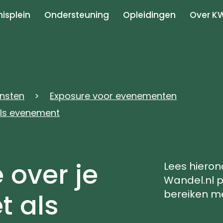
isplein
Ondersteuning
Opleidingen
Over K
ensten
Exposure voor evenementen
als evenement
 over je
Lees hieron
Wandel.nl p
t als
bereiken me