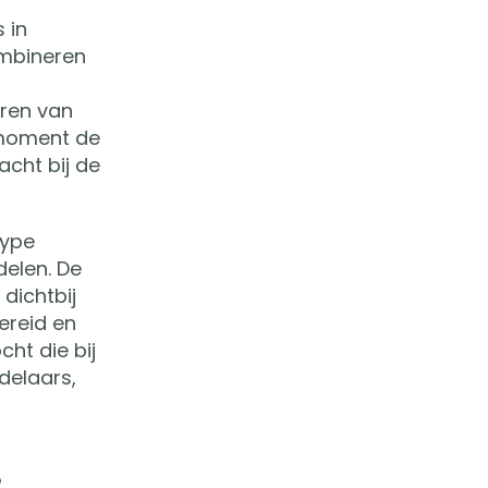
 in
mbineren
uren van
 moment de
cht bij de
type
delen. De
dichtbij
ereid en
ht die bij
delaars,