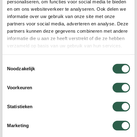
personaliseren, om functies voor social media te bieden
stimuleren. Een manier van communiceren die
en om ons websiteverkeer te analyseren. Ook delen we
bovendien ook helemaal past binnen de
informatie over uw gebruik van onze site met onze
huidige tijd.
partners voor social media, adverteren en analyse. Deze
Het bedrag dat gebudgetteerd was voor
partners kunnen deze gegevens combineren met andere
het gedrukte promotiemateriaal, investeren
informatie die u aan ze heeft verstrekt of die ze hebben
we in de kosten voor de medailles. Concreet
verzameld op basis van uw gebruik van hun services.
betekent dit dat de medailleprijs niet alleen
niet hoger wordt, maar zelfs daalt! De prijs per
Toestemmingsselectie
medaille bedraagt in 2023 € 2,00 incl BTW (in
Noodzakelijk
2022: € 2,20).
Voorkeuren
Haalbaar
Ons inziens blijft met deze wijziging de
Statistieken
Avond4daagse voor organisatoren in
Nederland financieel haalbaar en kunnen we
Marketing
zo met elkaar ook in 2023 zoveel mogelijk
kinderen in beweging brengen.