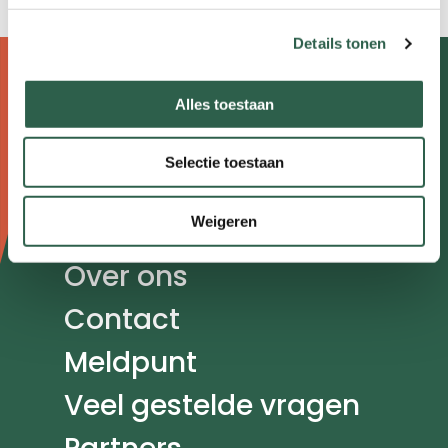
Details tonen
Doormat
Over wandelen
Alles toestaan
navigatie
Nieuws
Selectie toestaan
Agenda
Weigeren
Kennisplein
Over ons
Contact
Meldpunt
Veel gestelde vragen