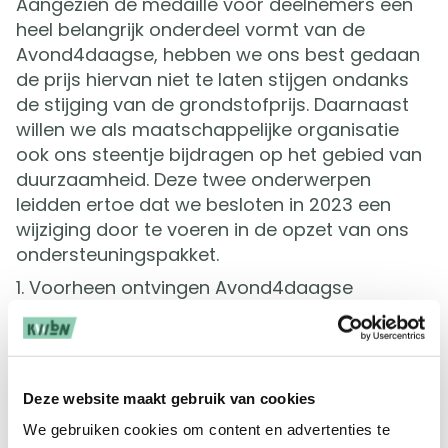
Aangezien de medaille voor deelnemers een
heel belangrijk onderdeel vormt van de
Avond4daagse, hebben we ons best gedaan
de prijs hiervan niet te laten stijgen ondanks
de stijging van de grondstofprijs. Daarnaast
willen we als maatschappelijke organisatie
ook ons steentje bijdragen op het gebied van
duurzaamheid. Deze twee onderwerpen
leidden ertoe dat we besloten in 2023 een
wijziging door te voeren in de opzet van ons
ondersteuningspakket.
Voorheen ontvingen Avond4daagse
organisaties gratis gedrukt
promotiemateriaal. Dit materiaal bieden we in
2023 aan tegen kostprijs. Dit gedrukte
materiaal vullen we aan met een uitgebreid
Deze website maakt gebruik van cookies
gratis
digitaal promotiepakket. Hiermee willen
We gebruiken cookies om content en advertenties te
we de inzet van duurzame (online) promotie