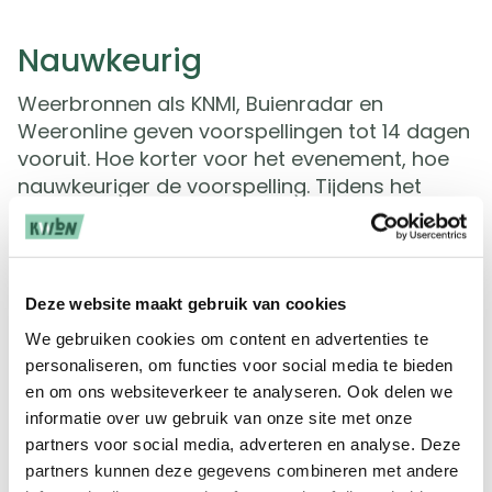
Nauwkeurig
Weerbronnen als KNMI, Buienradar en
Weeronline geven voorspellingen tot 14 dagen
vooruit. Hoe korter voor het evenement, hoe
nauwkeuriger de voorspelling. Tijdens het
evenement kun je die zelfs per uur volgen.
Maar zoals gezegd: niets veranderlijker dan
het weer. Daarom kan het raadzaam zijn een
lokale weerman/-vrouw te vragen je tijdens
Deze website maakt gebruik van cookies
het evenement te adviseren. Kijk eens in de
We gebruiken cookies om content en advertenties te
regionale en lokale media wie er actief zijn
personaliseren, om functies voor social media te bieden
binnen jouw regio. Wellicht willen zij jou helpen
en om ons websiteverkeer te analyseren. Ook delen we
of kunnen ze jou verder verwijzen.
informatie over uw gebruik van onze site met onze
partners voor social media, adverteren en analyse. Deze
Handboek
partners kunnen deze gegevens combineren met andere