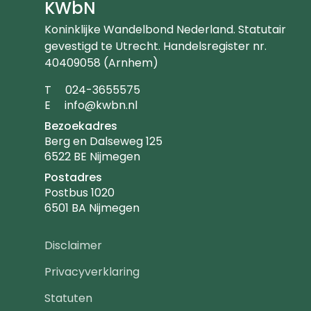
KWbN
Koninklijke Wandelbond Nederland. Statutair
gevestigd te Utrecht. Handelsregister nr.
40409058 (Arnhem)
Telefoonnummer
T
024-3655575
Emailadres
E
info@kwbn.nl
Bezoekadres
Berg en Dalseweg 125
6522 BE Nijmegen
Postadres
Postbus 1020
6501 BA Nijmegen
Footer
Disclaimer
navigatie
Privacyverklaring
Statuten