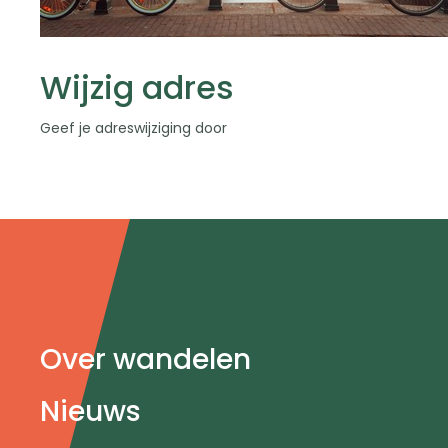
Wijzig adres
Geef je adreswijziging door
Doormat
Over wandelen
navigatie
Nieuws