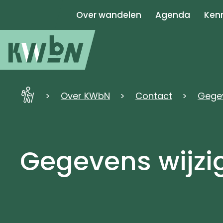
Over wandelen
Agenda
Kenn
KWbN
Over KWbN
Contact
Gegev
-
Home
Gegevens wijzi