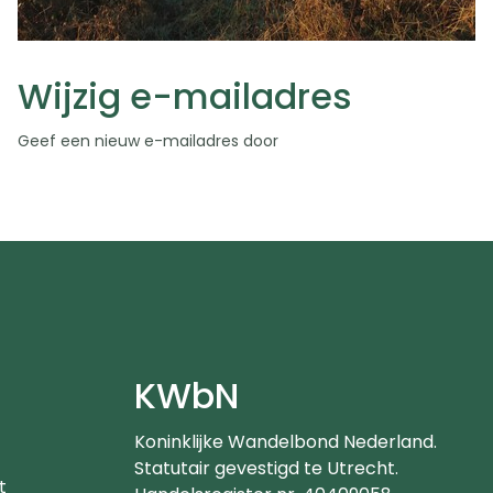
Wijzig e-mailadres
Geef een nieuw e-mailadres door
e
KWbN
Koninklijke Wandelbond Nederland.
Statutair gevestigd te Utrecht.
t