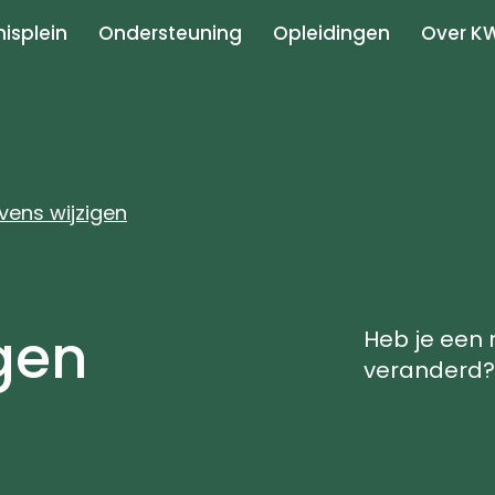
isplein
Ondersteuning
Opleidingen
Over K
ens wijzigen
gen
Heb je een 
veranderd?