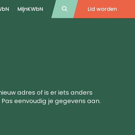
Lid worden
WbN
MijnKWbN
nieuw adres of is er iets anders
 Pas eenvoudig je gegevens aan.