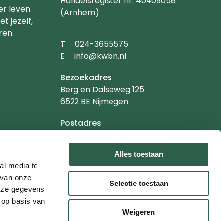
Handelsregister nr. 40409058
er leven
(Arnhem)
t jezelf,
ren.
Telefoonnummer
T
024-3655575
Emailadres
E
info@kwbn.nl
Bezoekadres
Berg en Dalseweg 125
6522 BE Nijmegen
Postadres
Postbus 1020
6501 BA Nijmegen
Alles toestaan
al media te
 van onze
Selectie toestaan
deze gegevens
 op basis van
Weigeren