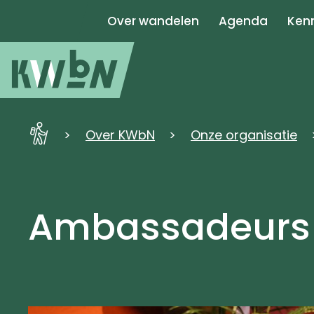
Over wandelen
Agenda
Kenn
KWbN
Over KWbN
Onze organisatie
-
Home
Ambassadeurs