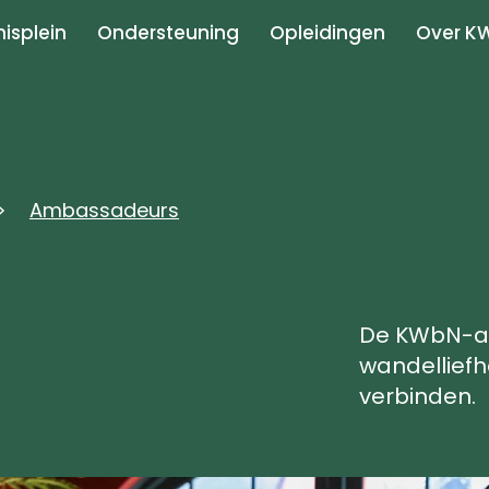
isplein
Ondersteuning
Opleidingen
Over K
Ambassadeurs
De KWbN-am
wandellief
verbinden.