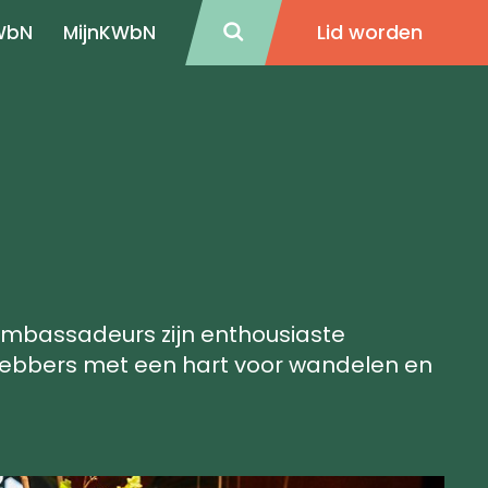
Lid worden
WbN
MijnKWbN
bassadeurs zijn enthousiaste
hebbers met een hart voor wandelen en