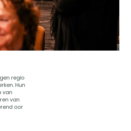
gen regio
erken. Hun
n van
eren van
erend oor