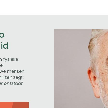
Jo
uid
n fysieke
te
euwe mensen
j zelf zegt:
r ontstaat