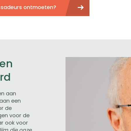
sadeurs ontmoeten?
Ben
rd
en aan
 aan een
or de
lgen voor de
ar ook voor
lijm die onze