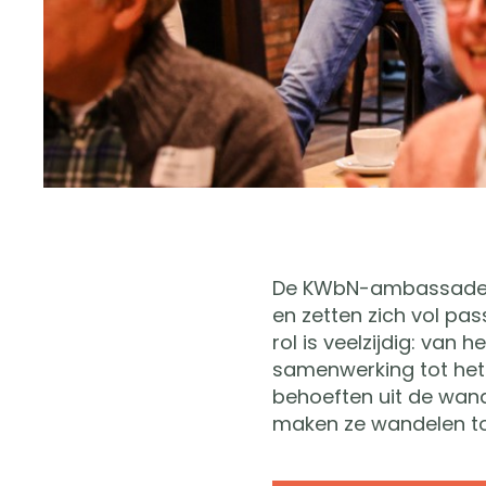
De KWbN-ambassadeurs
en zetten zich vol pa
rol is veelzijdig: va
samenwerking tot het
behoeften uit de wan
maken ze wandelen toe