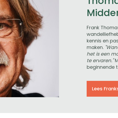
Thoma
Midde
Frank Thomas
wandelliefheb
kennis en pa
maken.
"Wand
het is een m
te ervaren."
M
beginnende t
Lees Frank