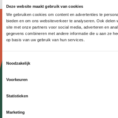
Deze website maakt gebruik van cookies
We gebruiken cookies om content en advertenties te personal
bieden en om ons websiteverkeer te analyseren. Ook delen 
Doormat
Over wandelen
site met onze partners voor social media, adverteren en an
navigatie
gegevens combineren met andere informatie die u aan ze hee
Nieuws
op basis van uw gebruik van hun services.
Agenda
Kennisplein
Toestemmingsselectie
Noodzakelijk
Over ons
Voorkeuren
Contact
Meldpunt
Statistieken
Veel gestelde vragen
Marketing
Partners