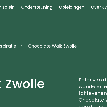
isplein
Ondersteuning
Opleidingen
Over K
nspiratie
Chocolate Walk Zwolle
 Zwolle
Peter van d
wandelen e
lichteveneme
Chocolate W
een doorsl