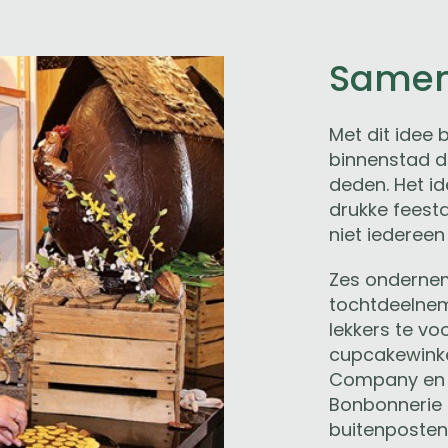
Samen 
Met dit idee
binnenstad di
deden. Het id
drukke feest
niet iederee
Zes onderne
tochtdeelnem
lekkers te v
cupcakewinke
Company en h
Bonbonnerie 
buitenposten 