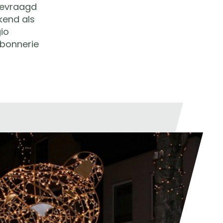
 gevraagd
kend als
io
nbonnerie