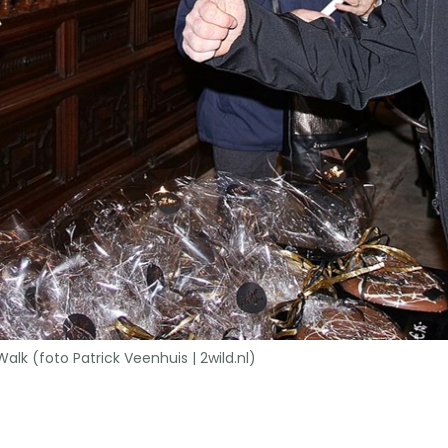
lk (foto Patrick Veenhuis | 2wild.nl)