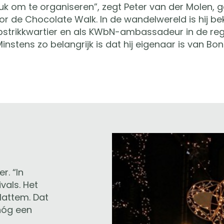
euk om te organiseren”, zegt Peter van der Molen,
or de Chocolate Walk. In de wandelwereld is hij be
pstrikkwartier en als KWbN-ambassadeur in de reg
Minstens zo belangrijk is dat hij eigenaar is van Bo
r. “In
vals. Het
Hattem. Dat
 nóg een