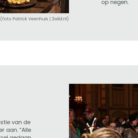
op negen.
to Patrick Veenhuis | 2wild.nl)
stie van de
r aan. “Alle
rrel gedaan,