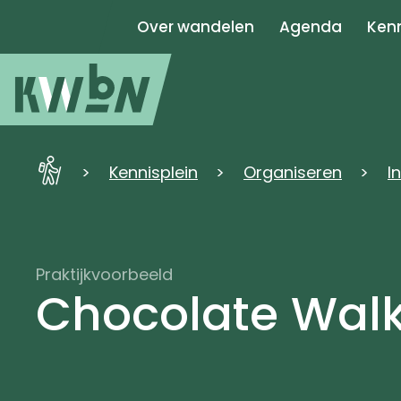
Over wandelen
Agenda
Kenn
KWbN
Kennisplein
Organiseren
I
-
Home
Praktijkvoorbeeld
Chocolate Walk