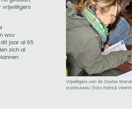
rijwilligers
l
an wsv
dit jaar al 65
en zich al
plannen
Vrijwilligers van de Zwolse Wa
starrbureau (foto Patrick Veenhui