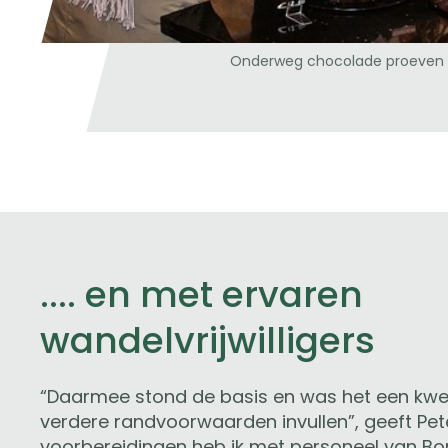
Onderweg chocolade proeven (fo
.... en met ervaren
wandelvrijwilligers
“Daarmee stond de basis en was het een kwe
verdere randvoorwaarden invullen”, geeft Pete
voorbereidingen heb ik met personeel van Bo