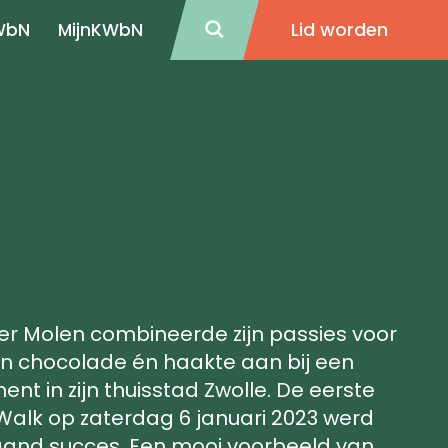
Lid worden
WbN
MijnKWbN
er Molen combineerde zijn passies voor
n chocolade én haakte aan bij een
nt in zijn thuisstad Zwolle. De eerste
alk op zaterdag 6 januari 2023 werd
aand succes. Een mooi voorbeeld van