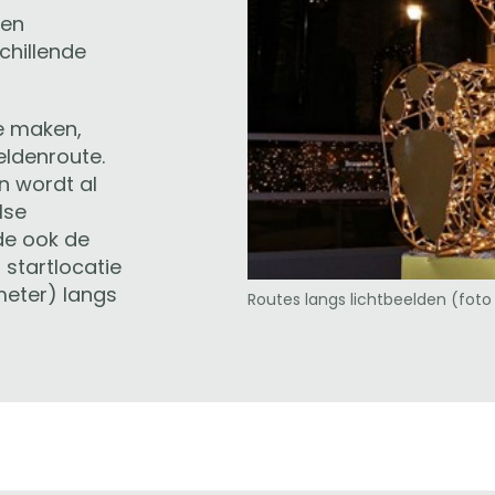
een
chillende
e maken,
eldenroute.
n wordt al
lse
de ook de
startlocatie
meter) langs
Routes langs lichtbeelden (foto 