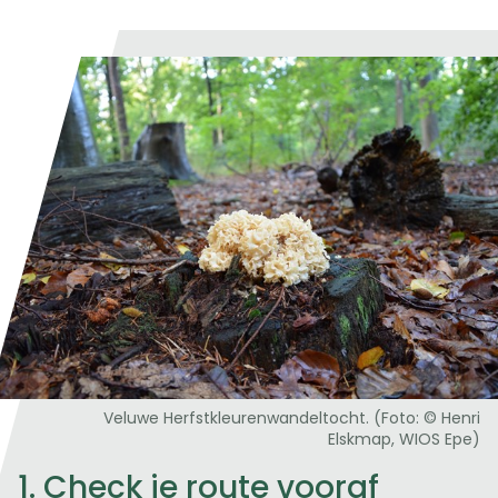
Veluwe Herfstkleurenwandeltocht. (Foto: © Henri
Elskmap, WIOS Epe)
1. Check je route vooraf