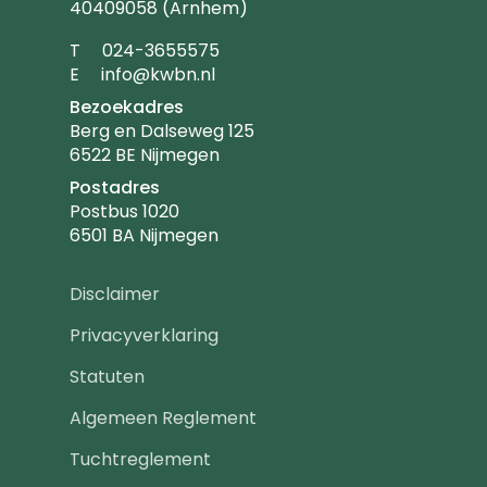
40409058 (Arnhem)
Telefoonnummer
T
024-3655575
Emailadres
E
info@kwbn.nl
Bezoekadres
Berg en Dalseweg 125
6522 BE Nijmegen
Postadres
Postbus 1020
6501 BA Nijmegen
Footer
Disclaimer
navigatie
Privacyverklaring
Statuten
Algemeen Reglement
Tuchtreglement