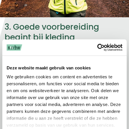
3. Goede voorbereiding
begint bij kleding
Herfstweer kan onvoorspelbaar zijn, maar
hoeft geen reden te zijn om niet naar buiten te
gaan. Iedereen kent de uitspraak wel
“slecht
Deze website maakt gebruik van cookies
weer bestaat niet, alleen slechte kleding”.
Adviseer je deelnemers daarom om laagjes
We gebruiken cookies om content en advertenties te
aan te trekken en voorbereid te zijn op
personaliseren, om functies voor social media te bieden
en om ons websiteverkeer te analyseren. Ook delen we
wisselende weersomstandigheden:
informatie over uw gebruik van onze site met onze
Laagjes:
t-shirt, dunne fleece of windjack,
partners voor social media, adverteren en analyse. Deze
regenjas.
partners kunnen deze gegevens combineren met andere
Accessoires:
muts of hoofdband,
informatie die u aan ze heeft verstrekt of die ze hebben
handschoenen bij kou.
verzameld op basis van uw gebruik van hun services.