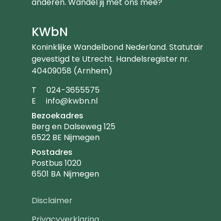
anderen. Wandel jij met ons mee?
KWbN
Koninklijke Wandelbond Nederland. Statutair
gevestigd te Utrecht. Handelsregister nr.
40409058 (Arnhem)
Telefoonnummer
T
024-3655575
Emailadres
E
info@kwbn.nl
Bezoekadres
Berg en Dalseweg 125
6522 BE Nijmegen
Postadres
Postbus 1020
6501 BA Nijmegen
Footer
Disclaimer
navigatie
Privacyverklaring