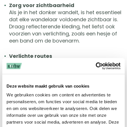
Zorg voor zichtbaarheid
Als je in het donker wandelt, is het essentieel
dat elke wandelaar voldoende zichtbaar is.
Draag reflecterende kleding, het liefst ook
voorzien van verlichting, zoals een hesje of
een band om de bovenarm.
Verlichte routes
Niet alle deelnemers lopen even zeker in het
donker. Kies een route met straatverlichting
om de kans op misstappen en struikelen te
voorkomen.
Deze website maakt gebruik van cookies
We gebruiken cookies om content en advertenties te
Positie in het verkeer
personaliseren, om functies voor social media te bieden
Loop zoveel mogelijk op de stoep en
en om ons websiteverkeer te analyseren. Ook delen we
wandelpaden. Is er geen stoep en moet je
informatie over uw gebruik van onze site met onze
daardoor op een fietspad of op de weg
partners voor social media, adverteren en analyse. Deze