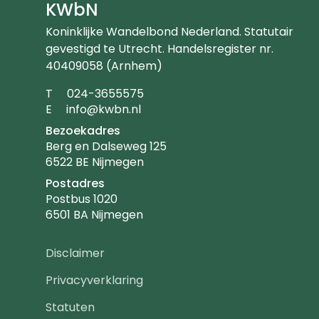
KWbN
Koninklijke Wandelbond Nederland. Statutair
gevestigd te Utrecht. Handelsregister nr.
40409058 (Arnhem)
Telefoonnummer
T
024-3655575
Emailadres
E
info@kwbn.nl
Bezoekadres
Berg en Dalseweg 125
6522 BE Nijmegen
Postadres
Postbus 1020
6501 BA Nijmegen
Footer
Disclaimer
navigatie
Privacyverklaring
Statuten