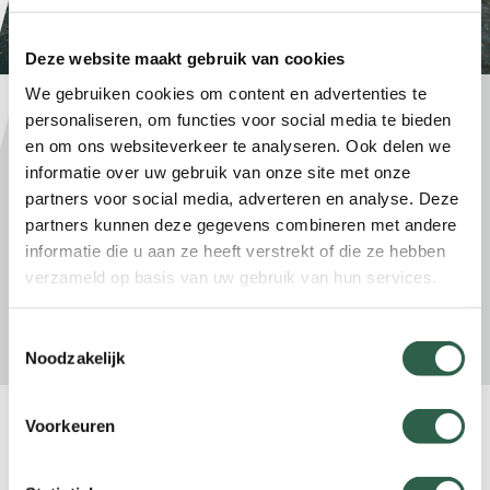
Deze website maakt gebruik van cookies
We gebruiken cookies om content en advertenties te
Laagdrempelig
personaliseren, om functies voor social media te bieden
en om ons websiteverkeer te analyseren. Ook delen we
Net als de Peuter4daagse is de
informatie over uw gebruik van onze site met onze
Kleuter4daagse in Limburg al een aantal jaren
partners voor social media, adverteren en analyse. Deze
een succes. Op een laagdrempelige manier
partners kunnen deze gegevens combineren met andere
maken de kleuters kennis met buiten bewegen
informatie die u aan ze heeft verstrekt of die ze hebben
door middel van wandelen. Tevens vergroot
verzameld op basis van uw gebruik van hun services.
dit het positieve gevoel ten opzichte van de
Avond4daagse die de kleuters op latere
Toestemmingsselectie
leeftijd mee kunnen lopen.
Noodzakelijk
Voorkeuren
Heel Nederland
KWbN wil graag haar expertise en netwerk