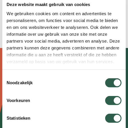
hoe je jouw Avond4daagse zichtbaar maakt
Deze website maakt gebruik van cookies
in de agenda's op avond4daagse.nl en
We gebruiken cookies om content en advertenties te
wandel.nl.
personaliseren, om functies voor social media te bieden
en om ons websiteverkeer te analyseren. Ook delen we
Zo plaats je jouw Avond4daagse in de
agenda
informatie over uw gebruik van onze site met onze
partners voor social media, adverteren en analyse. Deze
partners kunnen deze gegevens combineren met andere
informatie die u aan ze heeft verstrekt of die ze hebben
verzameld op basis van uw gebruik van hun services.
Doormat
Over wandelen
navigatie
Nieuws
Toestemmingsselectie
Noodzakelijk
Agenda
Voorkeuren
Kennisplein
Over ons
Statistieken