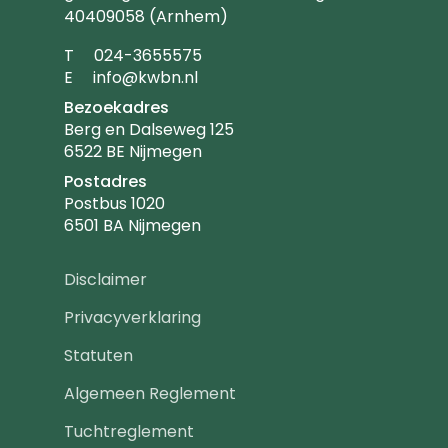
40409058 (Arnhem)
Telefoonnummer
T
024-3655575
Emailadres
E
info@kwbn.nl
Bezoekadres
Berg en Dalseweg 125
6522 BE Nijmegen
Postadres
Postbus 1020
6501 BA Nijmegen
Footer
Disclaimer
navigatie
Privacyverklaring
Statuten
Algemeen Reglement
Tuchtreglement