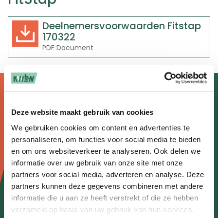
Deelnemersvoorwaarden Fitstap
170322
D
o
PDF Document
w
n
l
o
a
d
Doormat
Over wandelen
Deze website maakt gebruik van cookies
navigatie
Nieuws
We gebruiken cookies om content en advertenties te
personaliseren, om functies voor social media te bieden
Agenda
en om ons websiteverkeer te analyseren. Ook delen we
informatie over uw gebruik van onze site met onze
Kennisplein
partners voor social media, adverteren en analyse. Deze
Over ons
partners kunnen deze gegevens combineren met andere
informatie die u aan ze heeft verstrekt of die ze hebben
Contact
verzameld op basis van uw gebruik van hun services.