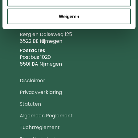
Telefoonnummer
T
024-3655575
Weigeren
Emailadres
E
info@kwbn.nl
Bezoekadres
Berg en Dalseweg 125
6522 BE Nijmegen
Postadres
Postbus 1020
6501 BA Nijmegen
Footer
Disclaimer
navigatie
Privacyverklaring
Statuten
Algemeen Reglement
Tuchtreglement