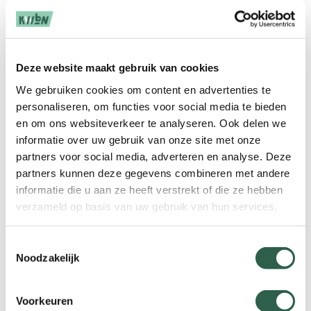
Wandel.nl opzeggen. Hoe gaat dat?
Ik wil mijn lidmaatschap beëindigen. Hoe
gaat dat?
Deze website maakt gebruik van cookies
We gebruiken cookies om content en advertenties te
personaliseren, om functies voor social media te bieden
Waar geef ik een adreswijziging door?
en om ons websiteverkeer te analyseren. Ook delen we
informatie over uw gebruik van onze site met onze
partners voor social media, adverteren en analyse. Deze
partners kunnen deze gegevens combineren met andere
Wanneer komt de halfjaarlijkse editie van
informatie die u aan ze heeft verstrekt of die ze hebben
de wandelagenda?
verzameld op basis van uw gebruik van hun services.
Vragen over wandelsport
Toestemmingsselectie
Noodzakelijk
Ik wil graag meedoen aan een
wandeltocht. Waar vind ik een overzicht?
Voorkeuren