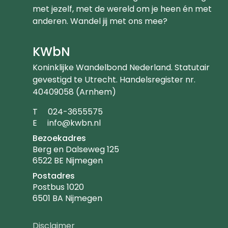
met jezelf, met de wereld om je heen én met
anderen. Wandel jij met ons mee?
KWbN
Koninklijke Wandelbond Nederland. Statutair
gevestigd te Utrecht. Handelsregister nr.
40409058 (Arnhem)
Telefoonnummer
T
024-3655575
Emailadres
E
info@kwbn.nl
Bezoekadres
Berg en Dalseweg 125
6522 BE Nijmegen
Postadres
Postbus 1020
6501 BA Nijmegen
Footer
Disclaimer