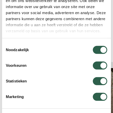
uniform beleid op het gebied van
en om ons websiteverkeer te analyseren. Ook delen we
vergunnings- en toestemmingsprocessen. We
informatie over uw gebruik van onze site met onze
zijn ervan overtuigd dat dit de uitvoering een
partners voor social media, adverteren en analyse. Deze
stuk eenvoudiger maakt. In de eerste plaats
partners kunnen deze gegevens combineren met andere
natuurlijk voor onze wandelorganisaties. Maar
informatie die u aan ze heeft verstrekt of die ze hebben
verzameld op basis van uw gebruik van hun services.
ook voor de betrokken overheden en
terreinbeheerders levert dit voordeel op. Hen
kosten deze processen ook veel tijd en dus
Toestemmingsselectie
Noodzakelijk
geld.
Voorkeuren
Statistieken
Marketing