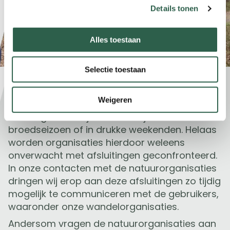
Details tonen
Alles toestaan
Selectie toestaan
Afsluiting natuurgebieden
Weigeren
Soms is het nodig om de kwetsbare natuur
rust te gunnen. Bijvoorbeeld tijdens het
broedseizoen of in drukke weekenden. Helaas
worden organisaties hierdoor weleens
onverwacht met afsluitingen geconfronteerd.
In onze contacten met de natuurorganisaties
dringen wij erop aan deze afsluitingen zo tijdig
mogelijk te communiceren met de gebruikers,
waaronder onze wandelorganisaties.
Andersom vragen de natuurorganisaties aan