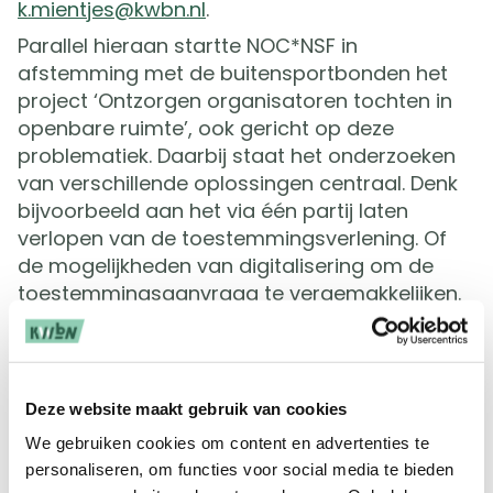
k.mientjes@kwbn.nl
.
Parallel hieraan startte NOC*NSF in
afstemming met de buitensportbonden het
project ‘Ontzorgen organisatoren tochten in
openbare ruimte’, ook gericht op deze
problematiek. Daarbij staat het onderzoeken
van verschillende oplossingen centraal. Denk
bijvoorbeeld aan het via één partij laten
verlopen van de toestemmingsverlening. Of
de mogelijkheden van digitalisering om de
toestemmingsaanvraag te vergemakkelijken.
Ook naar andere mogelijke oplossingen om
organisaties te ontzorgen wordt gekeken. We
houden je op de hoogte van de stappen en
vorderingen in dit project.
Deze website maakt gebruik van cookies
Samen met onder andere NOC*NSF streven
We gebruiken cookies om content en advertenties te
we ernaar om te komen tot meer landelijk,
personaliseren, om functies voor social media te bieden